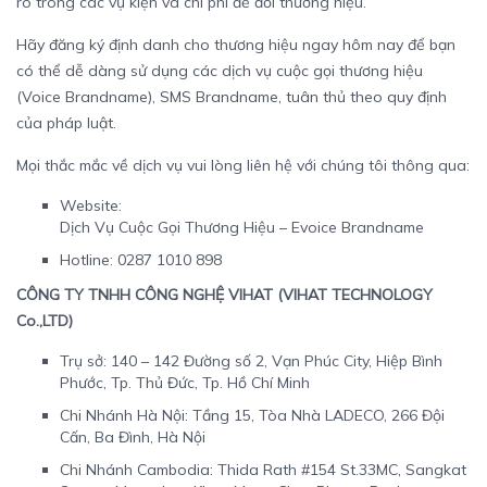
ro trong các vụ kiện và chi phí để đổi thương hiệu.
Hãy đăng ký định danh cho thương hiệu ngay hôm nay để bạn
có thể dễ dàng sử dụng các dịch vụ cuộc gọi thương hiệu
(Voice Brandname), SMS Brandname, tuân thủ theo quy định
của pháp luật.
Mọi thắc mắc về dịch vụ vui lòng liên hệ với chúng tôi thông qua:
Website:
Dịch Vụ Cuộc Gọi Thương Hiệu – Evoice Brandname
Hotline: 0287 1010 898
CÔNG TY TNHH CÔNG NGHỆ VIHAT (VIHAT TECHNOLOGY
Co.,LTD)
Trụ sở: 140 – 142 Đường số 2, Vạn Phúc City, Hiệp Bình
Phước, Tp. Thủ Đức, Tp. Hồ Chí Minh
Chi Nhánh Hà Nội: Tầng 15, Tòa Nhà LADECO, 266 Đội
Cấn, Ba Đình, Hà Nội
Chi Nhánh Cambodia: Thida Rath #154 St.33MC, Sangkat