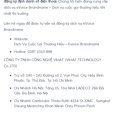
đăng ký định danh số điện thoại
. Chúng tôi hiện đang cung cấp
dịch vụ eVoice Brandname – Dịch vụ cuộc gọi thương hiệu tốt
nhất thị trường.
Liên hệ ngay để được tư vấn và đăng ký dịch vụ eVoice
Brandname:
Website:
Dịch Vụ Cuộc Gọi Thương Hiệu – Evoice Brandname
Hotline: 0287 1010 898
CÔNG TY TNHH CÔNG NGHỆ VIHAT (VIHAT TECHNOLOGY
Co.,LTD)
Trụ sở: 140 – 142 Đường số 2, Vạn Phúc City, Hiệp Bình
Phước, Tp. Thủ Đức, Tp. Hồ Chí Minh
Chi Nhánh Hà Nội: Tầng 15, Tòa Nhà LADECO, 266 Đội
Cấn, Ba Đình, Hà Nội
Chi Nhánh Cambodia: Thida Rath #154 St.33MC , Sangkat
Steung Meanchey, Khan Mean Chey Phnom Penh