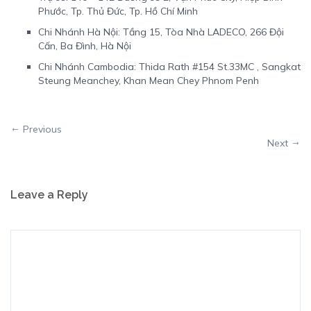
Phước, Tp. Thủ Đức, Tp. Hồ Chí Minh
Chi Nhánh Hà Nội: Tầng 15, Tòa Nhà LADECO, 266 Đội
Cấn, Ba Đình, Hà Nội
Chi Nhánh Cambodia: Thida Rath #154 St.33MC , Sangkat
Steung Meanchey, Khan Mean Chey Phnom Penh
Previous
Next
Leave a Reply