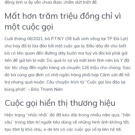
động tinh vi ấy vẫn chưa được chấm dứt triệt để.
Mất hơn trăm triệu đồng chỉ vì
một cuộc gọi
Cuối tháng 06/2021, bà P.T.N.Y (38 tuổi sinh sống tại TP Đà Lạt)
cho hay đã bị lừa đảo bởi một cuộc gọi lạ. Đầu dây đó cho biết
bà có liên quan đến đường dây buôn ma tuý và đòi bà phải gửi
tiền để giữ kín bí mật. Do quá lo sợ và mất bình tĩnh nên bà Y đã
tức tốc chạy đến ngân hàng và chuyển 126 triệu cho chúng. Sau
đó bà cùng gia đình có nhờ ngân hàng phối hợp Cảnh sát để hỗ
trợ nhưng quá muộn. Câu chuyện trích từ “Cuộc gọi lừa đảo lại
bùng phát” – Báo Thanh Niên
Cuộc gọi hiển thị thương hiệu
Hiện trạng “nhức nhối” đó đã kéo dài trong nhiều năm qua, “hằn
sâu” trong tâm trí người tiêu dùng về những hình ảnh không tốt,
tạo tâm lý khó chịu, e dè khi có các cuộc gọi số lạ liên hệ tới.