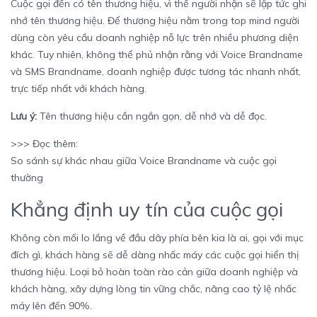
Cuộc gọi đến có tên thương hiệu, vì thế người nhận sẽ lập tức ghi
nhớ tên thương hiệu. Để thương hiệu nằm trong top mind người
dùng còn yêu cầu doanh nghiệp nỗ lực trên nhiều phương diện
khác. Tuy nhiên, không thể phủ nhận rằng với Voice Brandname
và
SMS Brandname
, doanh nghiệp được tương tác nhanh nhất,
trực tiếp nhất với khách hàng.
Lưu ý:
Tên thương hiệu cần ngắn gọn, dễ nhớ và dễ đọc.
>>> Đọc thêm:
So sánh sự khác nhau giữa Voice Brandname và cuộc gọi
thường
Khẳng định uy tín của cuộc gọi
Không còn mối lo lắng về đầu dây phía bên kia là ai, gọi với mục
đích gì, khách hàng sẽ dễ dàng nhấc máy các cuộc gọi hiển thị
thương hiệu. Loại bỏ hoàn toàn rào cản giữa doanh nghiệp và
khách hàng, xây dựng lòng tin vững chắc, nâng cao tỷ lệ nhấc
máy lên đến 90%.