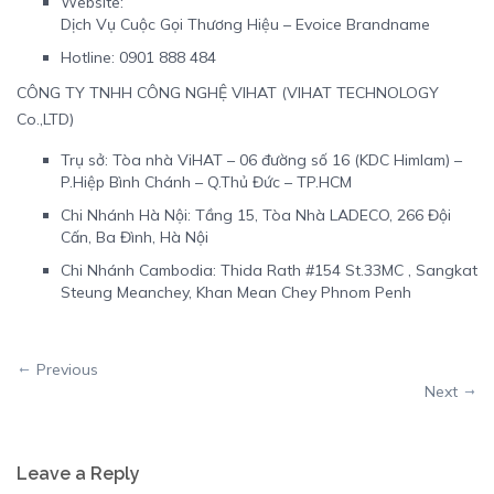
Website:
Dịch Vụ Cuộc Gọi Thương Hiệu – Evoice Brandname
Hotline: 0901 888 484
CÔNG TY TNHH CÔNG NGHỆ VIHAT (VIHAT TECHNOLOGY
Co.,LTD)
Trụ sở: Tòa nhà ViHAT – 06 đường số 16 (KDC Himlam) –
P.Hiệp Bình Chánh – Q.Thủ Đức – TP.HCM
Chi Nhánh Hà Nội: Tầng 15, Tòa Nhà LADECO, 266 Đội
Cấn, Ba Đình, Hà Nội
Chi Nhánh Cambodia: Thida Rath #154 St.33MC , Sangkat
Steung Meanchey, Khan Mean Chey Phnom Penh
Previous
Next
Leave a Reply