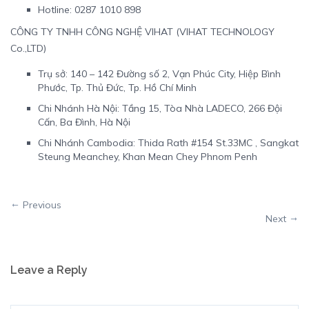
Hotline: 0287 1010 898
CÔNG TY TNHH CÔNG NGHỆ VIHAT (VIHAT TECHNOLOGY
Co.,LTD)
Trụ sở: 140 – 142 Đường số 2, Vạn Phúc City, Hiệp Bình
Phước, Tp. Thủ Đức, Tp. Hồ Chí Minh
Chi Nhánh Hà Nội: Tầng 15, Tòa Nhà LADECO, 266 Đội
Cấn, Ba Đình, Hà Nội
Chi Nhánh Cambodia: Thida Rath #154 St.33MC , Sangkat
Steung Meanchey, Khan Mean Chey Phnom Penh
Previous
Next
Leave a Reply