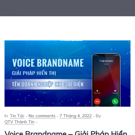
In:
Tin Tức
-
No comments
-
7 Tháng 4, 2022
-
By:
QTV Thành Tín
-
Voice Brandname – Giải Pháp Hiển