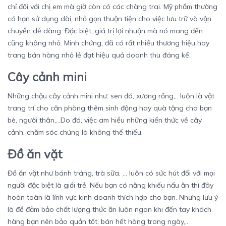
chỉ đối với chị em mà giờ còn có các chàng trai. Mỹ phẩm thường
có hạn sử dụng dài, nhỏ gọn thuận tiện cho việc lưu trữ và vận
chuyển dễ dàng. Đặc biệt, giá trị lợi nhuận mà nó mang đến
cũng không nhỏ. Minh chứng, đã có rất nhiều thương hiệu hay
trang bán hàng nhỏ lẻ đạt hiệu quả doanh thu đáng kể.
Cây cảnh mini
Những chậu cây cảnh mini như: sen đá, xương rồng,.. luôn là vật
trang trí cho căn phòng thêm sinh động hay quà tặng cho bạn
bè, người thân,…Do đó, việc am hiểu những kiến thức về cây
cảnh, chăm sóc chúng là không thể thiếu.
Đồ ăn vặt
Đồ ăn vặt như bánh tráng, trà sữa, … luôn có sức hút đối với mọi
người đặc biệt là giới trẻ. Nếu bạn có năng khiếu nấu ăn thì đây
hoàn toàn là lĩnh vực kinh doanh thích hợp cho bạn. Nhưng lưu ý
là để đảm bảo chất lượng thức ăn luôn ngon khi đến tay khách
hàng bạn nên bảo quản tốt, bán hết hàng trong ngày,..