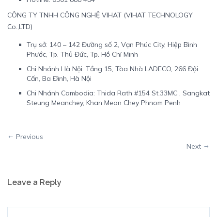
CÔNG TY TNHH CÔNG NGHỆ VIHAT (VIHAT TECHNOLOGY
Co.,LTD)
Trụ sở: 140 – 142 Đường số 2, Vạn Phúc City, Hiệp Bình
Phước, Tp. Thủ Đức, Tp. Hồ Chí Minh
Chi Nhánh Hà Nội: Tầng 15, Tòa Nhà LADECO, 266 Đội
Cấn, Ba Đình, Hà Nội
Chi Nhánh Cambodia: Thida Rath #154 St.33MC , Sangkat
Steung Meanchey, Khan Mean Chey Phnom Penh
Previous
Next
Leave a Reply