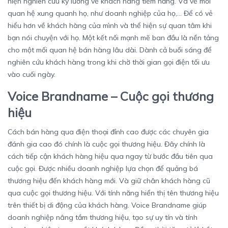
hiện nghiên cứu kỹ lưỡng về khách hàng tiềm năng. Và về mối
quan hệ xung quanh họ, như doanh nghiệp của họ,… Để có vẻ
hiểu hơn về khách hàng của mình và thể hiện sự quan tâm khi
bạn nói chuyện với họ. Một kết nối mạnh mẽ ban đầu là nền tảng
cho một mối quan hệ bán hàng lâu dài. Dành cả buổi sáng để
nghiên cứu khách hàng trong khi chờ thời gian gọi điện tối ưu
vào cuối ngày.
Voice Brandname – Cuộc gọi thương
hiệu
Cách bán hàng qua điện thoại đỉnh cao được các chuyên gia
đánh gia cao đó chính là cuộc gọi thương hiệu. Đây chính là
cách tiếp cận khách hàng hiệu qua ngay từ bước đầu tiên qua
cuộc gọi. Được nhiều doanh nghiệp lựa chọn để quảng bá
thương hiệu đến khách hàng mới. Và giữ chân khách hàng cũ
qua cuộc gọi thương hiệu. Với tính năng hiển thị tên thương hiệu
trên thiết bị di động của khách hàng. Voice Brandname giúp
doanh nghiệp nâng tầm thương hiệu, tạo sự uy tín và tính