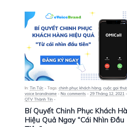
In:
Tin Tức
-
Tags:
chinh phục khách hàng
,
cuộc gọi thư
voice brandname
-
No comments
-
29 Tháng 12, 2021
QTV Thành Tín
-
Bí Quyết Chinh Phục Khách H
Hiệu Quả Ngay “cái Nhìn Đầu