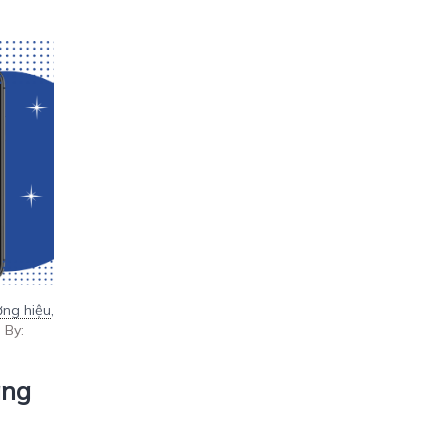
ơng hiệu
,
-
By:
àng