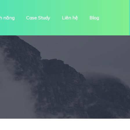
h năng
Case Study
Liên hệ
Blog