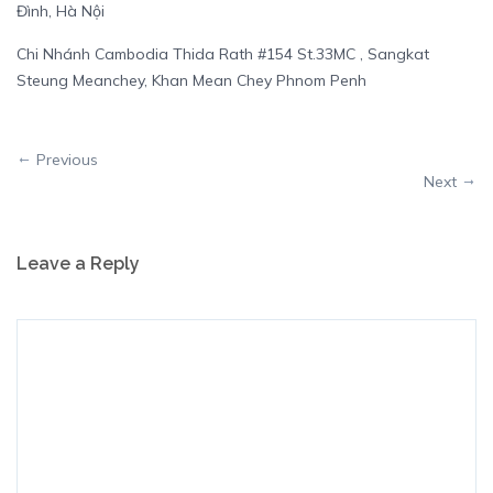
Đình, Hà Nội
Chi Nhánh Cambodia Thida Rath #154 St.33MC , Sangkat
Steung Meanchey, Khan Mean Chey Phnom Penh
Previous
Next
Leave a Reply