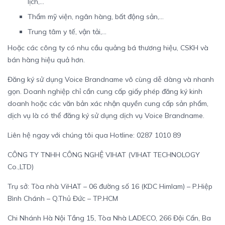
lịch,…
Thẩm mỹ viện, ngân hàng, bất động sản,…
Trung tâm y tế, vận tải,…
Hoặc các công ty có nhu cầu quảng bá thương hiệu, CSKH và
bán hàng hiệu quả hơn.
Đăng ký sử dụng Voice Brandname vô cùng dễ dàng và nhanh
gọn. Doanh nghiệp chỉ cần cung cấp giấy phép đăng ký kinh
doanh hoặc các văn bản xác nhận quyền cung cấp sản phẩm,
dịch vụ là có thể đăng ký sử dụng dịch vụ Voice Brandname.
Liên hệ ngay với chúng tôi qua Hotline: 0287 1010 89
CÔNG TY TNHH CÔNG NGHỆ VIHAT (VIHAT TECHNOLOGY
Co.,LTD)
Trụ sở: Tòa nhà ViHAT – 06 đường số 16 (KDC Himlam) – P.Hiệp
Bình Chánh – Q.Thủ Đức – TP.HCM
Chi Nhánh Hà Nội Tầng 15, Tòa Nhà LADECO, 266 Đội Cấn, Ba