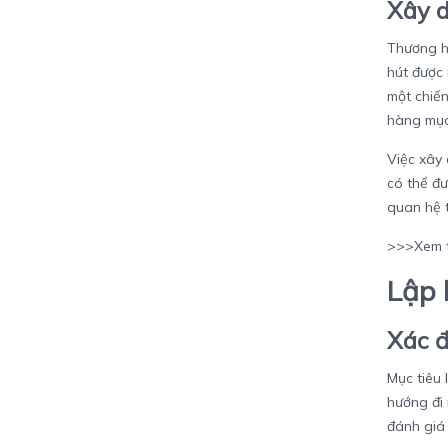
Xây 
Thương h
hút được 
một chiến
hàng mục
Việc xây
có thể đư
quan hệ t
>>>Xem 
Lập 
Xác đ
Mục tiêu 
hướng đi 
đánh giá 