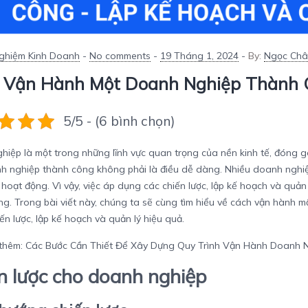
Nghiệm Kinh Doanh
-
No comments
-
19 Tháng 1, 2024
-
By:
Ngọc Châ
 Vận Hành Một Doanh Nghiệp Thành 
5/5 - (6 bình chọn)
iệp là một trong những lĩnh vực quan trọng của nền kinh tế, đóng gó
 nghiệp thành công không phải là điều dễ dàng. Nhiều doanh nghiệp 
 hoạt động. Vì vậy, việc áp dụng các chiến lược, lập kế hoạch và quản
g. Trong bài viết này, chúng ta sẽ cùng tìm hiểu về
cách vận hành m
iến lược, lập kế hoạch và quản lý hiệu quả.
thêm:
Các Bước Cần Thiết Để Xây Dựng Quy Trình Vận Hành Doanh 
n lược cho doanh nghiệp