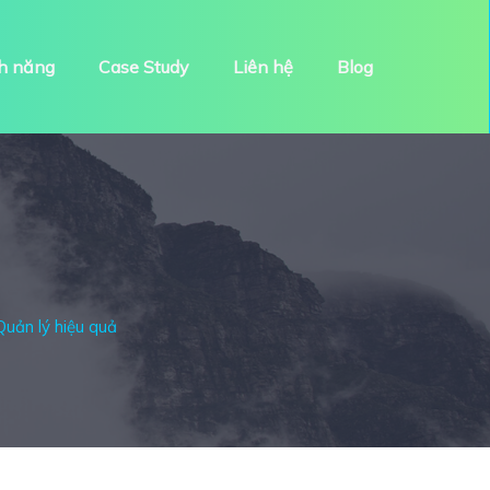
h năng
Case Study
Liên hệ
Blog
uản lý hiệu quả