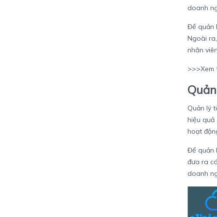
doanh ng
Để quản l
Ngoài ra,
nhân viên
>>>Xem 
Quản 
Quản lý t
hiệu quả 
hoạt độn
Để quản l
đưa ra cá
doanh ng