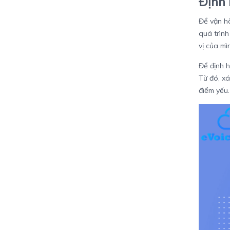
Định 
Để vận hà
quá trình
vị của mì
Để định h
Từ đó, x
điểm yếu.