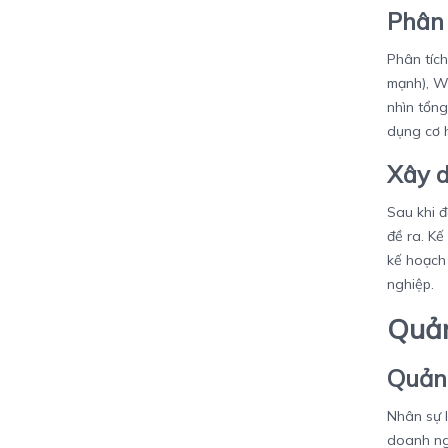
Phân
Phân tíc
mạnh), W
nhìn tổng
dụng cơ h
Xây d
Sau khi 
đề ra. Kế
kế hoạch 
nghiệp.
Quản
Quản 
Nhân sự 
doanh ng