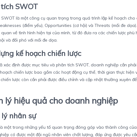
 tích SWOT
h SWOT là một công cụ quan trọng trong quá trình lập kế hoạch cho 
eaknesses (điểm yếu), Opportunities (cơ hội) và Threats (mối đe dọa
 quan về tình hình hiện tại của mình, từ đó đưa ra các chiến lược phù
ội và đối phó với mối đe dọa.
ựng kế hoạch chiến lược
đã xác định được mục tiêu và phân tích SWOT, doanh nghiệp cần phải
 hoạch chiến lược bao gồm các hoạt động cụ thể, thời gian thực hiện v
chiến lược còn cần phải được điều chỉnh và cập nhật thường xuyên để
 lý hiệu quả cho doanh nghiệp
lý nhân sự
là một trong những yếu tố quan trọng đóng góp vào thành công của 
hiệp có được một đội ngũ nhân viên chất lượng, đáp ứng được yêu cầ